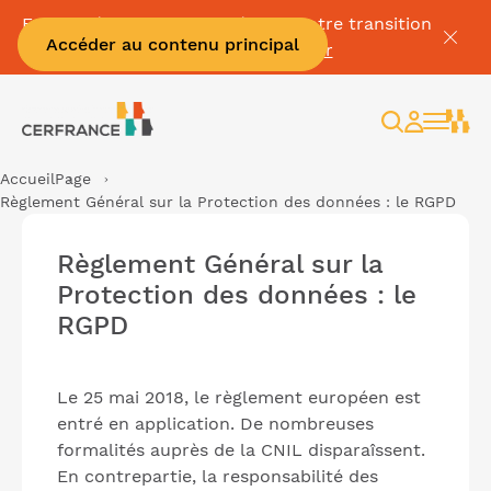
Facture électronique : Préparer votre transition
Accéder au contenu principal
sereinement ➡️
Découvrir
Rechercher
Espace
client
Accueil
Page
Règlement Général sur la Protection des données : le RGPD
Règlement Général sur la
Protection des données : le
RGPD
Le 25 mai 2018, le règlement européen est
entré en application. De nombreuses
formalités auprès de la CNIL disparaîssent.
En contrepartie, la responsabilité des